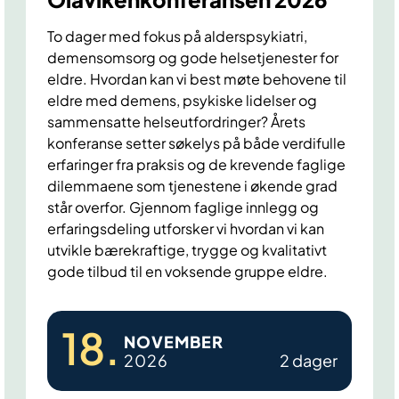
To dager med fokus på alderspsykiatri,
demensomsorg og gode helsetjenester for
eldre. Hvordan kan vi best møte behovene til
eldre med demens, psykiske lidelser og
sammensatte helseutfordringer? Årets
konferanse setter søkelys på både verdifulle
erfaringer fra praksis og de krevende faglige
dilemmaene som tjenestene i økende grad
står overfor. Gjennom faglige innlegg og
erfaringsdeling utforsker vi hvordan vi kan
utvikle bærekraftige, trygge og kvalitativt
gode tilbud til en voksende gruppe eldre.
O
18
.
NOVEMBER
l
2026
2 dager
a
v