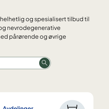
elhetlig og spesialisert tilbud til
r og nevrodegenerative
med pårørende og øvrige
Avdelinger