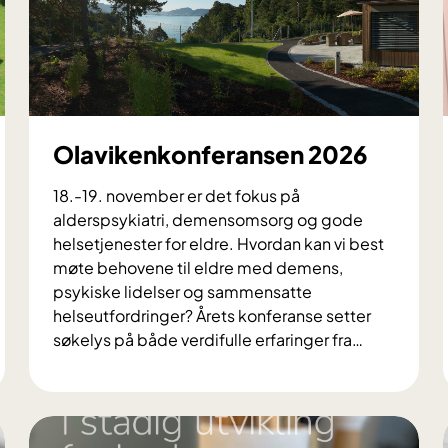
0
2
6
Olavikenkonferansen 2026
18.-19. november er det fokus på
alderspsykiatri, demensomsorg og gode
helsetjenester for eldre. Hvordan kan vi best
møte behovene til eldre med demens,
psykiske lidelser og sammensatte
helseutfordringer? Årets konferanse setter
søkelys på både verdifulle erfaringer fra
…
O
l
a
v