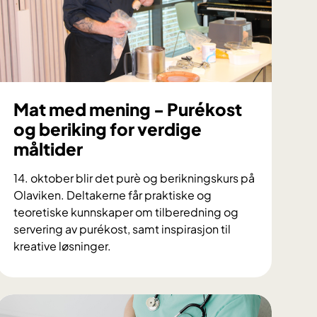
Mat med mening - Purékost
og beriking for verdige
måltider
14. oktober blir det purè og berikningskurs på
Olaviken. Deltakerne får praktiske og
teoretiske kunnskaper om tilberedning og
servering av purékost, samt inspirasjon til
kreative løsninger.
M
a
t
m