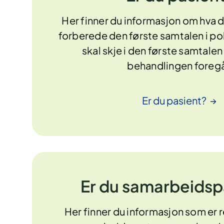
Her finner du informasjon om hva d
forberede den første samtalen i pol
skal skje i den første samtale
behandlingen foregå
Er du
pasient?
Er du samarbeidsp
Her finner du informasjon som er r