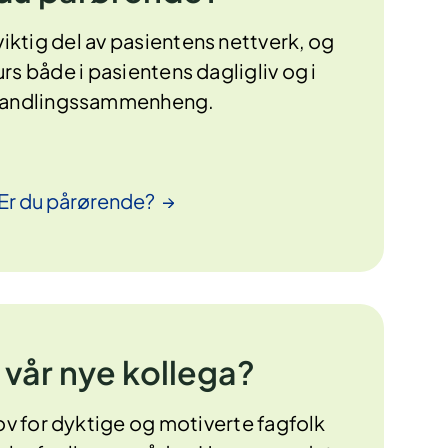
iktig del av pasientens nettverk, og
urs både i pasientens dagligliv og i
andlingssammenheng.
Er du
pårørende?
 vår nye kollega?
hov for dyktige og motiverte fagfolk