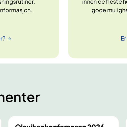
ningsrutiner,
innen de fleste 
informasjon.
gode mulighe
r?
Er
menter
Olavikenkonferansen 2026