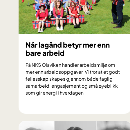
e
r
i
k
i
Når lagånd betyr mer enn
n
bare arbeid
g
f
På NKS Olaviken handler arbeidsmiljø om
o
mer enn arbeidsoppgaver. Vi tror at et godt
r
fellesskap skapes gjennom både faglig
v
samarbeid, engasjement og små øyeblikk
som gir energi i hverdagen
e
r
N
d
å
i
r
g
l