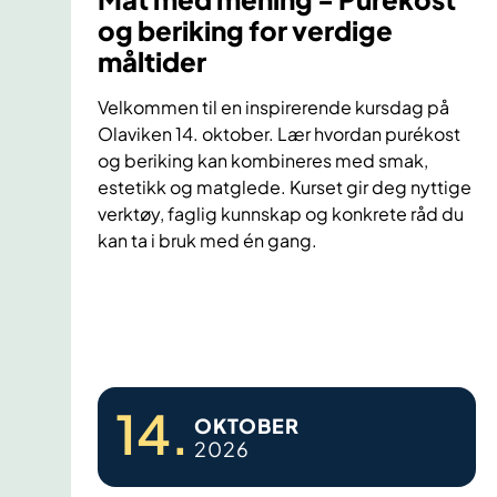
og beriking for verdige
måltider
Velkommen til en inspirerende kursdag på
Olaviken 14. oktober. Lær hvordan purékost
og beriking kan kombineres med smak,
estetikk og matglede. Kurset gir deg nyttige
verktøy, faglig kunnskap og konkrete råd du
kan ta i bruk med én gang.
M
a
t
m
14
.
e
OKTOBER
2026
d
m