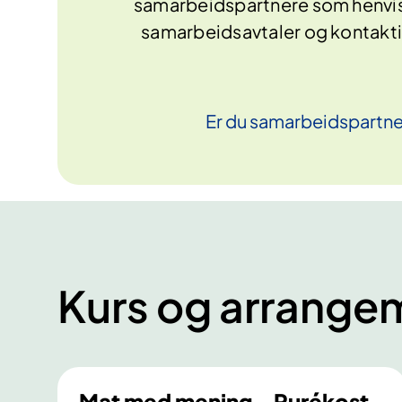
samarbeidspartnere som henvis
samarbeidsavtaler og kontakt
Er du
samarbeidspartne
Kurs og arrange
Mat med mening - Purékost