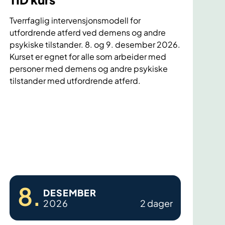
Tverrfaglig intervensjonsmodell for
utfordrende atferd ved demens og andre
psykiske tilstander. 8. og 9. desember 2026.
Kurset er egnet for alle som arbeider med
personer med demens og andre psykiske
tilstander med utfordrende atferd.
T
I
D
k
u
r
8
.
s
DESEMBER
2026
2 dager