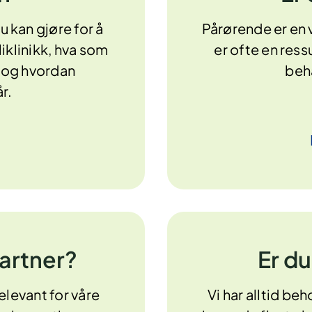
u kan gjøre for å
Pårørende er en v
iklinikk, hva som
er ofte en ress
n og hvordan
beh
r.
artner?
Er du
elevant for våre
Vi har alltid be