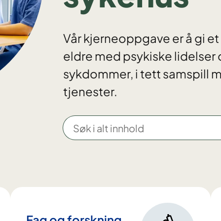
Vår kjerneoppgave er å gi et h
eldre med psykiske lidelse
sykdommer, i tett samspill 
tjenester.
S
ø
k
i
a
l
t
i
Fag og forskning