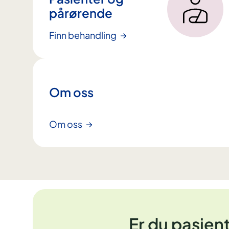
pårørende
Finn behandling
Om oss
Om oss
Er du pasien