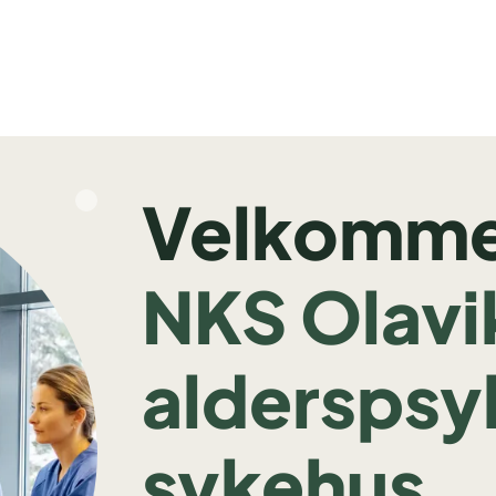
Velkommen
NKS Olavi
alderspsy
sykehus