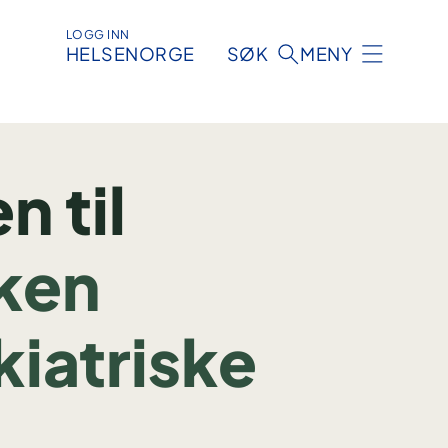
LOGG INN
HELSENORGE
SØK
MENY
 til
ken
kiatriske