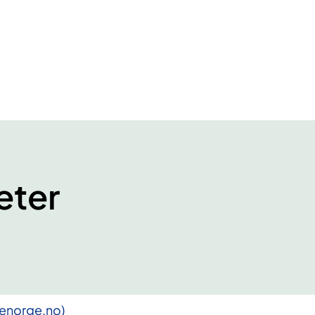
eter
lsenorge.no)