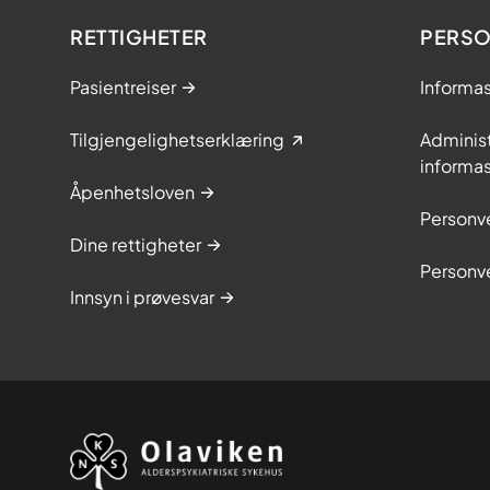
RETTIGHETER
PERS
Pasientreiser
Informa
Tilgjengelighetserklæring
Adminis
informa
Åpenhetsloven
Personv
Dine rettigheter
Personv
Innsyn i prøvesvar