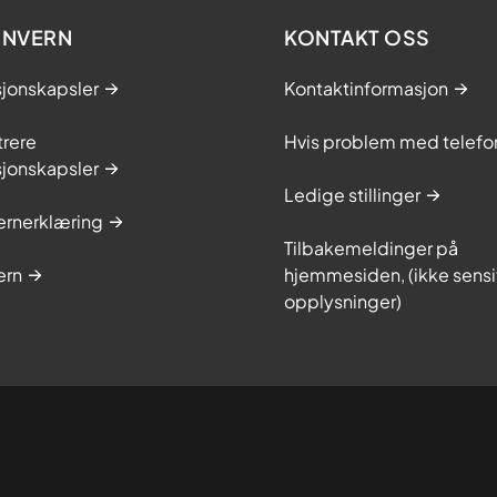
ONVERN
KONTAKT OSS
sjonskapsler
Kontaktinformasjon
trere
Hvis problem med telefo
sjonskapsler
Ledige stillinger
ernerklæring
Tilbakemeldinger på
ern
hjemmesiden, (ikke sensi
opplysninger)