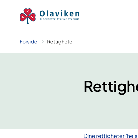
Hopp
til
innhold
Forside
Rettigheter
Rettigh
​Dine rettigheter (he