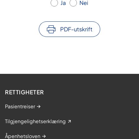
Ja
Nei
PDF-utskrift
RETTIGHETER
Pasientreiser
Tilgjengelighetserklæring
Åpenhetsloven