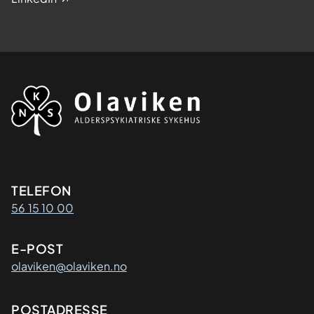
Kontaktinformasjon
TELEFON
56 15 10 00
E-POST
olaviken@olaviken.no
Adresse
POSTADRESSE