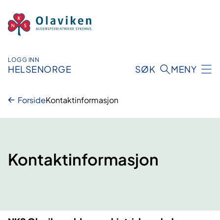
Hopp
til
innhold
LOGG INN
HELSENORGE
SØK
MENY
Forside
Kontaktinformasjon
Kontaktinformasjon