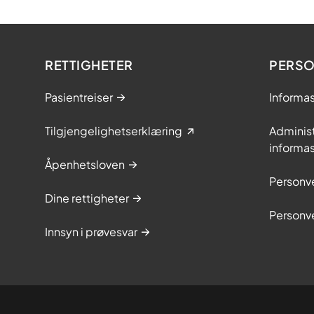
RETTIGHETER
PERS
Pasientreiser
Informa
Tilgjengelighetserklæring
Adminis
informa
Åpenhetsloven
Personv
Dine rettigheter
Personv
Innsyn i prøvesvar