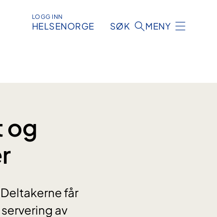
LOGG INN
HELSENORGE
SØK
MENY
t og
r
 Deltakerne får
servering av