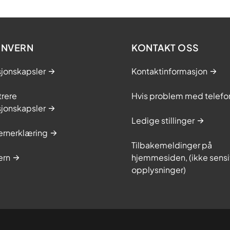
ONVERN
KONTAKT OSS
sjonskapsler
Kontaktinformasjon
trere
Hvis problem med telefo
sjonskapsler
Ledige stillinger
ernerklæring
Tilbakemeldinger på
ern
hjemmesiden, (ikke sensi
opplysninger)