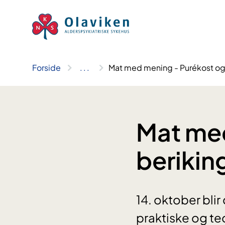
Hopp
til
innhold
Forside
..
.
Mat med mening - Purékost og 
Mat med
berikin
14. oktober bli
praktiske og te