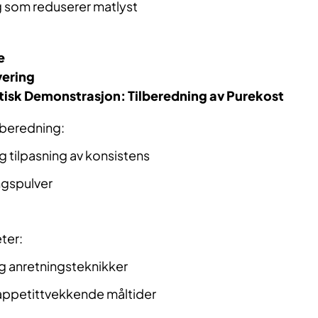
g som reduserer matlyst
e
vering
tisk Demonstrasjon: Tilberedning av
Purekost
ilberedning:
og tilpasning av konsistens
ngspulver
ter:
g anretningsteknikker
ppetittvekkende måltider