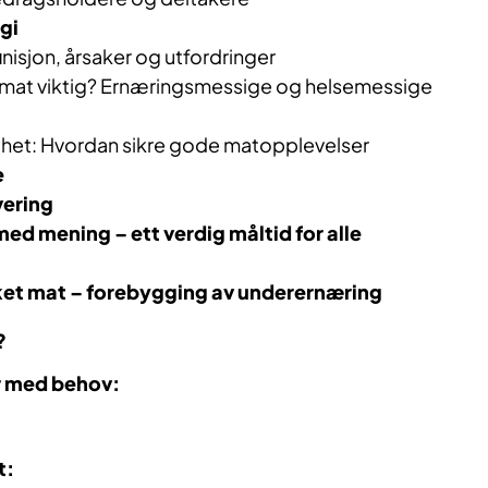
agi
inisjon, årsaker og utfordringer
et mat viktig? Ernæringsmessige og helsemessige
ghet: Hvordan sikre gode matopplevelser
e
vering
ed mening – ett verdig måltid for alle
iket mat – forebygging av underernæring
?
r med behov:
t: