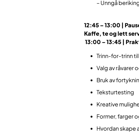
– Unngå berikin
12:45 – 13:00 | Paus
Kaffe, te og lett ser
13:00 – 13:45
|
Prak
Trinn-for-trinn t
Valg av råvarer 
Bruk av fortykni
Teksturtesting
Kreative mulighe
Former, farger o
Hvordan skape a