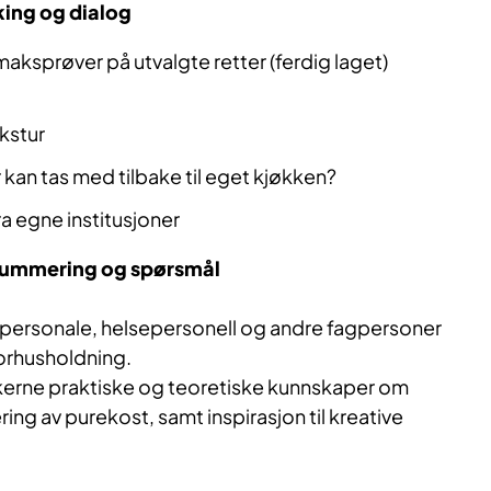
king og dialog
maksprøver på utvalgte retter (ferdig laget)
kstur
 kan tas med tilbake til eget kjøkken?
ra egne institusjoner
psummering og spørsmål
ersonale, helsepersonell og andre fagpersoner
orhusholdning.
akerne praktiske og teoretiske kunnskaper om
ing av purekost, samt inspirasjon til kreative