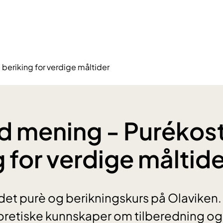
beriking for verdige måltider
 mening - Purékos
g for verdige måltide
r det purè og berikningskurs på Olaviken.
oretiske kunnskaper om tilberedning og 