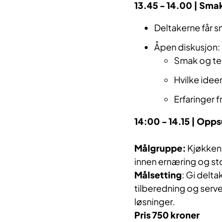
13.45 - 14.00 | Sma
Deltakerne får s
Åpen diskusjon:
Smak og te
Hvilke ideer
Erfaringer f
14:00 - 14.15 | Op
Målgruppe:
Kjøkkenp
innen ernæring og st
Målsetting
: Gi delt
tilberedning og server
løsninger.
Pris 750 kroner