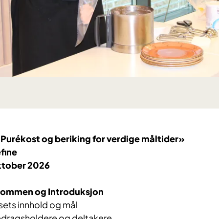
urékost og beriking for verdige måltider»
fine
ktober 2026
lkommen og Introduksjon
rsets innhold og mål
redragsholdere og deltakere