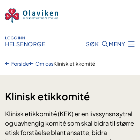
Hopp
til
innhold
LOGG INN
HELSENORGE
SØK
MENY
Forside
Om oss
Klinisk etikkomité
Klinisk etikkomité
Klinisk etikkomité (KEK) er en livssynsnøytral
og uavhengig komité som skal bidra til større
etisk forståelse blant ansatte, bidra