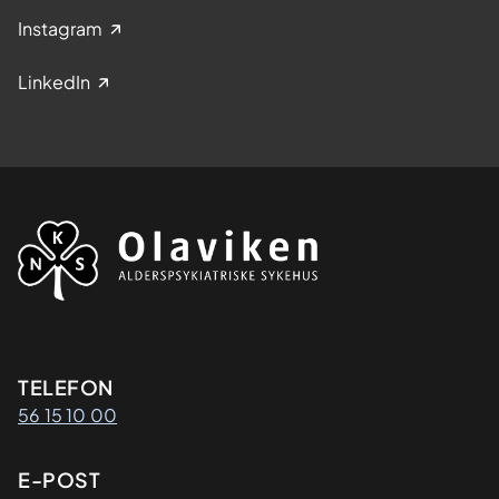
Instagram
LinkedIn
Kontaktinformasjon
TELEFON
56 15 10 00
E-POST