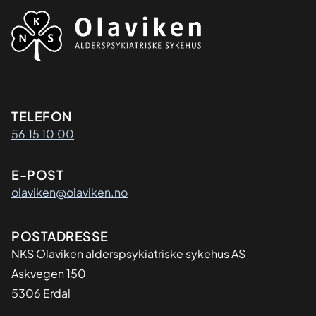
Kontaktinformasjon
TELEFON
56 15 10 00
E-POST
olaviken@olaviken.no
Adresse
POSTADRESSE
NKS Olaviken alderspsykiatriske sykehus AS
Askvegen 150
5306 Erdal