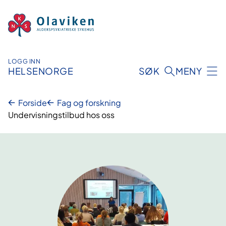
Hopp
til
innhold
LOGG INN
HELSENORGE
SØK
MENY
Forside
Fag og forskning
Undervisningstilbud hos oss