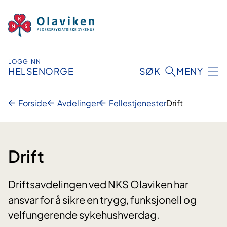
Hopp
til
innhold
LOGG INN
HELSENORGE
SØK
MENY
Forside
Avdelinger
Fellestjenester
Drift
Drift
Driftsavdelingen ved NKS Olaviken har
ansvar for å sikre en trygg, funksjonell og
velfungerende sykehushverdag.