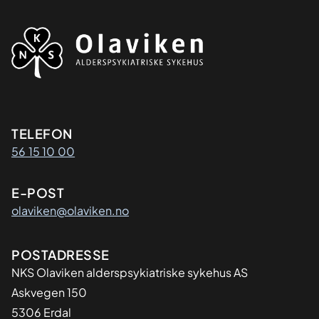
Kontaktinformasjon
TELEFON
56 15 10 00
E-POST
olaviken@olaviken.no
Adresse
POSTADRESSE
NKS Olaviken alderspsykiatriske sykehus AS
Askvegen 150
5306 Erdal